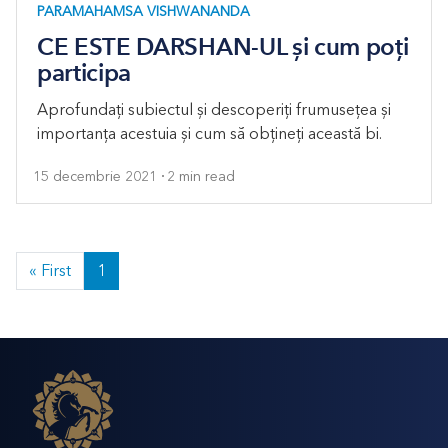
PARAMAHAMSA VISHWANANDA
CE ESTE DARSHAN-UL și cum poți
participa
Aprofundați subiectul și descoperiți frumusețea și
importanța acestuia și cum să obțineți această bi.
15 decembrie 2021
2 min read
« First
1