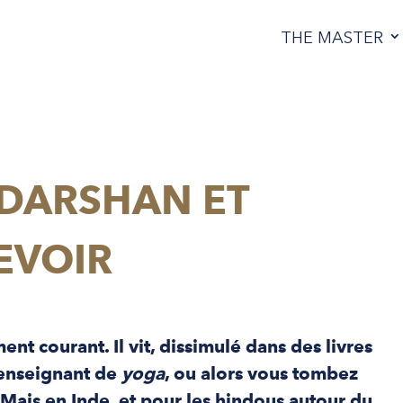
THE MASTER
 DARSHAN ET
EVOIR
ent courant. Il vit, dissimulé dans des livres
n enseignant de
yoga
, ou alors vous tombez
 Mais en Inde, et pour les hindous autour du