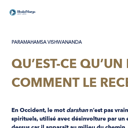
PARAMAHAMSA VISHWANANDA
QU’EST-CE QU’UN
COMMENT LE REC
En Occident, le mot
darshan
n’est pas vraim
spirituels, utilisé avec désinvolture par u
dessus car il apparaît au milieu du chemin.